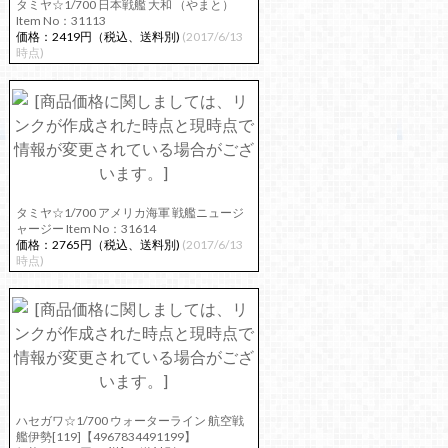
タミヤ☆1/700 日本戦艦 大和 （やまと）
Item No：31113
価格：2419円（税込、送料別)
(2017/6/13
時点)
タミヤ☆1/700 アメリカ海軍 戦艦ニュージ
ャージー Item No：31614
価格：2765円（税込、送料別)
(2017/6/13
時点)
ハセガワ☆1/700 ウォーターライン 航空戦
艦伊勢[119]【4967834491199】