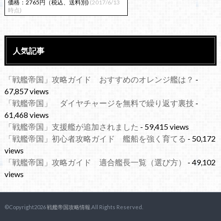
価格：2765円（税込、送料別)
(2017/6/13
時点)
人気記事
「戦艦帝国」攻略ガイド おすすめのオレンジ艦は？
-
67,857 views
「戦艦帝国」 ダイヤチャージを無料で繰り返す裏技
-
61,468 views
「戦艦帝国」支援艦が追加されました
- 59,415 views
「戦艦帝国」初心者攻略ガイド 艦船を強く育てる
- 50,172
views
「戦艦帝国」攻略ガイド 適合艦長一覧（選び方）
- 49,102
views
©Copyright2026
戦艦帝国攻略情報
.All Rights Reserved.