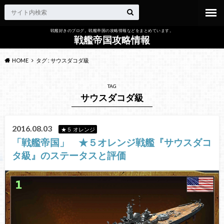
戦艦好きのブログ。戦艦帝国の攻略情報などをまとめています。
戦艦帝国攻略情報
HOME
タグ : サウスダコダ級
TAG
サウスダコダ級
2016.08.03
★５ オレンジ
「戦艦帝国」 ★５オレンジ戦艦『サウスダコ
タ級』のステータスと評価