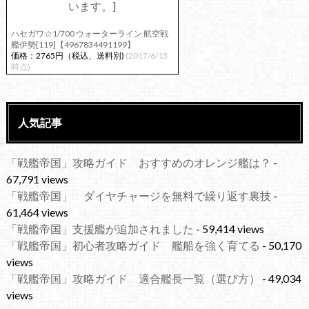
ハセガワ☆1/700 ウォーターライン 航空戦
艦伊勢[119]【4967834491199】
価格：2765円（税込、送料別)
(2017/6/13
時点)
人気記事
「戦艦帝国」攻略ガイド おすすめのオレンジ艦は？
-
67,791 views
「戦艦帝国」 ダイヤチャージを無料で繰り返す裏技
-
61,464 views
「戦艦帝国」支援艦が追加されました
- 59,414 views
「戦艦帝国」初心者攻略ガイド 艦船を強く育てる
- 50,170
views
「戦艦帝国」攻略ガイド 適合艦長一覧（選び方）
- 49,034
views