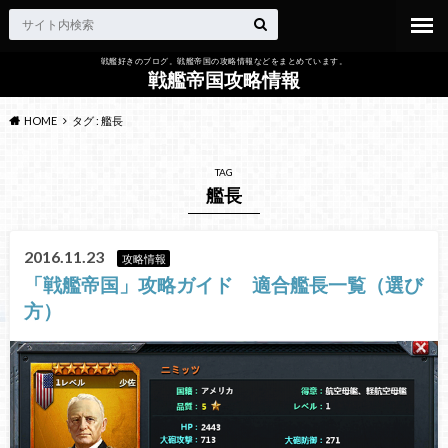
戦艦好きのブログ。戦艦帝国の攻略情報などをまとめています。
戦艦帝国攻略情報
HOME
タグ : 艦長
TAG
艦長
2016.11.23
攻略情報
「戦艦帝国」攻略ガイド 適合艦長一覧（選び
方）