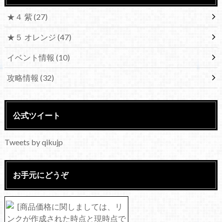
★４ 紫
(27)
★５ オレンジ
(47)
イベント情報
(10)
攻略情報
(32)
公式ツイート
Tweets by qikujp
お手元にどうぞ