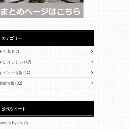
カテゴリー
★４ 紫
(27)
★５ オレンジ
(47)
イベント情報
(10)
攻略情報
(32)
公式ツイート
weets by qikujp