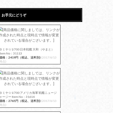
お手元にどうぞ
タミヤ☆1/700 日本戦艦 大和 （やまと）
Item No：31113
価格：2419円（税込、送料別)
(2017/6/13
時点)
タミヤ☆1/700 アメリカ海軍 戦艦ニュージ
ャージー Item No：31614
価格：2765円（税込、送料別)
(2017/6/13
時点)