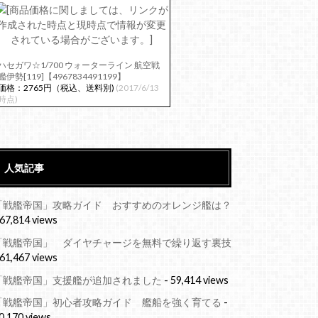
ハセガワ☆1/700 ウォーターライン 航空戦
艦伊勢[119]【4967834491199】
価格：2765円（税込、送料別)
(2017/6/13
時点)
人気記事
「戦艦帝国」攻略ガイド おすすめのオレンジ艦は？
 67,814 views
「戦艦帝国」 ダイヤチャージを無料で繰り返す裏技
 61,467 views
「戦艦帝国」支援艦が追加されました
- 59,414 views
「戦艦帝国」初心者攻略ガイド 艦船を強く育てる
-
0,170 views