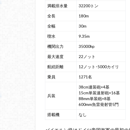
満載排水量
32200トン
全長
180m
全幅
30m
喫水
9.35m
機関出力
35000hp
最大速度
22ノット
航続距離
12ノット･5000カイリ
乗員
1271名
38cm連装砲×4基
15cm単装速射砲×16基
兵装
88mm単装砲×8基
600mm魚雷発射管5門
搭載機
なし
バイエルン級はドイツ帝国海軍の最初の