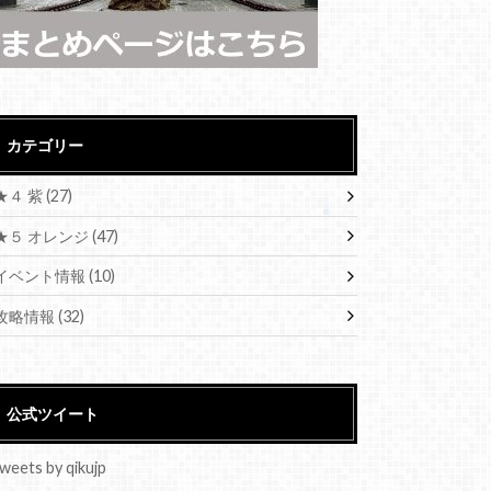
カテゴリー
★４ 紫
(27)
★５ オレンジ
(47)
イベント情報
(10)
攻略情報
(32)
公式ツイート
weets by qikujp