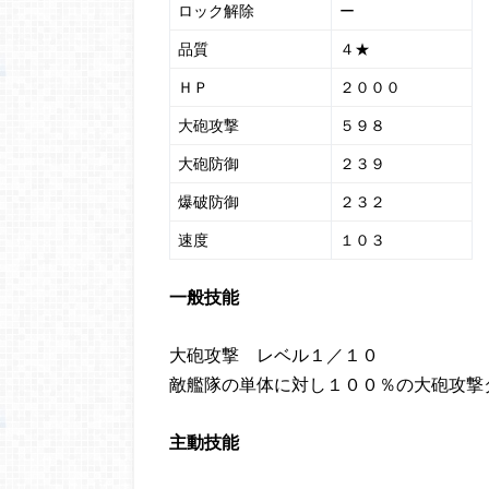
ロック解除
ー
品質
４★
ＨＰ
２０００
大砲攻撃
５９８
大砲防御
２３９
爆破防御
２３２
速度
１０３
一般技能
大砲攻撃 レベル１／１０
敵艦隊の単体に対し１００％の大砲攻撃
主動技能