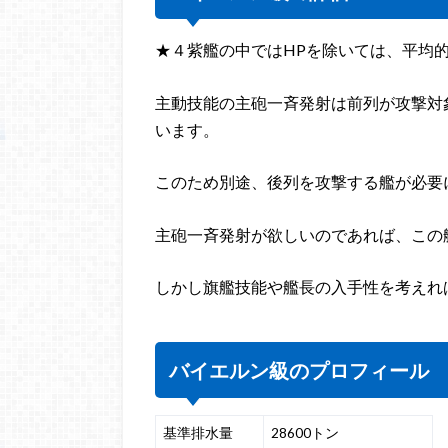
★４紫艦の中ではHPを除いては、平均
主動技能の主砲一斉発射は前列が攻撃対
います。
このため別途、後列を攻撃する艦が必要
主砲一斉発射が欲しいのであれば、この
しかし旗艦技能や艦長の入手性を考えれ
バイエルン級のプロフィール
基準排水量
28600トン