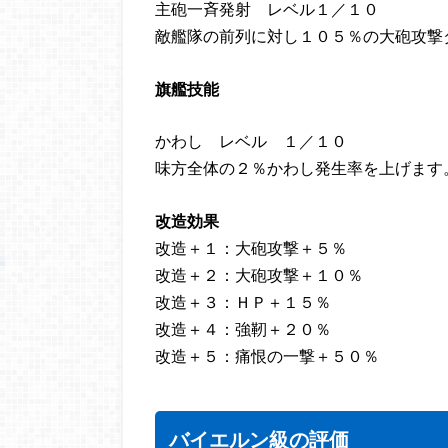
主砲一斉発射 レベル１／１０
敵艦隊の前列に対し１０５％の大砲攻撃
旗艦技能
かわし レベル １／１０
味方全体の２％かわし発生率を上げます
改造効果
改造＋１：大砲攻撃＋５％
改造＋２：大砲攻撃＋１０％
改造＋３：ＨＰ＋１５％
改造＋４：強靭＋２０％
改造＋５：痛恨の一撃＋５０％
バイエルン級の評価