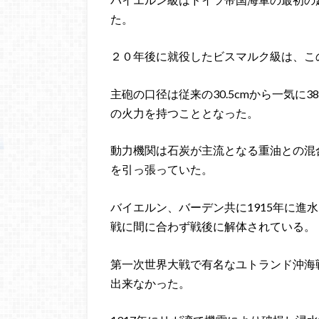
た。
２０年後に就役したビスマルク級は、こ
主砲の口径は従来の30.5cmから一気に
の火力を持つこととなった。
動力機関は石炭が主流となる重油との混
を引っ張っていた。
バイエルン、バーデン共に1915年に進
戦に間に合わず戦後に解体されている。
第一次世界大戦で有名なユトランド沖海
出来なかった。