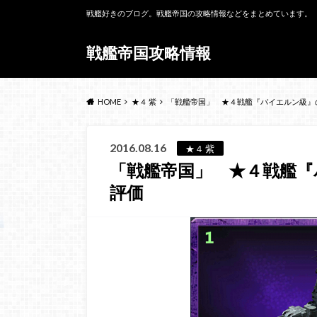
戦艦好きのブログ。戦艦帝国の攻略情報などをまとめています。
戦艦帝国攻略情報
HOME
★４ 紫
「戦艦帝国」 ★４戦艦『バイエルン級』
2016.08.16
★４ 紫
「戦艦帝国」 ★４戦艦
評価