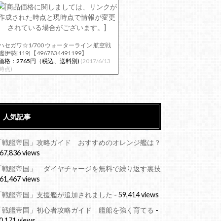
ハセガワ☆1/700 ウォーターライン 航空戦
艦伊勢[119]【4967834491199】
価格：2765円（税込、送料別)
(2017/6/13
時点)
人気記事
「戦艦帝国」攻略ガイド おすすめのオレンジ艦は？
 67,836 views
「戦艦帝国」 ダイヤチャージを無料で繰り返す裏技
 61,467 views
「戦艦帝国」支援艦が追加されました
- 59,414 views
「戦艦帝国」初心者攻略ガイド 艦船を強く育てる
-
0,171 views