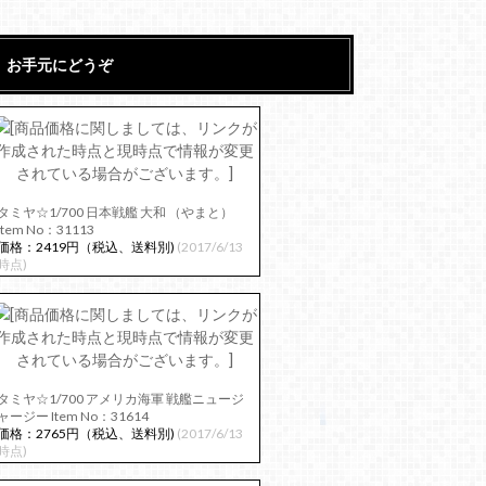
お手元にどうぞ
タミヤ☆1/700 日本戦艦 大和 （やまと）
Item No：31113
価格：2419円（税込、送料別)
(2017/6/13
時点)
タミヤ☆1/700 アメリカ海軍 戦艦ニュージ
ャージー Item No：31614
価格：2765円（税込、送料別)
(2017/6/13
時点)