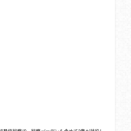
超弩級戦艦で、戦艦バーデンを含めて2隻が就役し