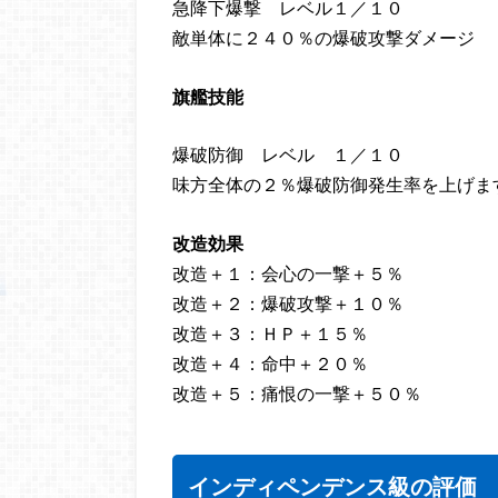
急降下爆撃 レベル１／１０
敵単体に２４０％の爆破攻撃ダメージ
旗艦技能
爆破防御 レベル １／１０
味方全体の２％爆破防御発生率を上げま
改造効果
改造＋１：会心の一撃＋５％
改造＋２：爆破攻撃＋１０％
改造＋３：ＨＰ＋１５％
改造＋４：命中＋２０％
改造＋５：痛恨の一撃＋５０％
インディペンデンス級の評価