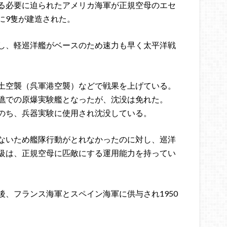
る必要に迫られたアメリカ海軍が正規空母のエセ
に9隻が建造された。
し、軽巡洋艦がベースのため速力も早く太平洋戦
土空襲（呉軍港空襲）などで戦果を上げている。
礁での原爆実験艦となったが、沈没は免れた。
のち、兵器実験に使用され沈没している。
ないため艦隊行動がとれなかったのに対し、巡洋
級は、正規空母に匹敵にする運用能力を持ってい
、フランス海軍とスペイン海軍に供与され1950