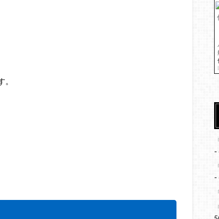
す。
-
-
5