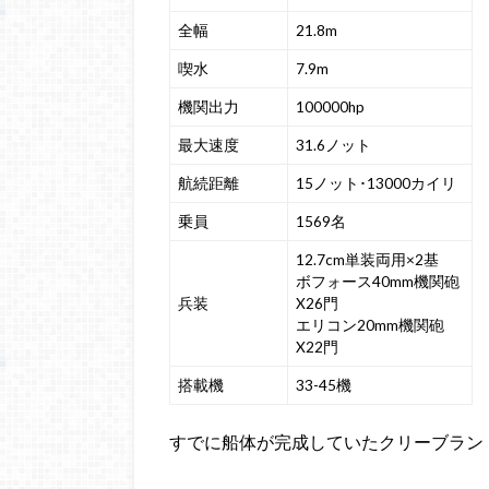
全幅
21.8m
喫水
7.9m
機関出力
100000hp
最大速度
31.6ノット
航続距離
15ノット･13000カイリ
乗員
1569名
12.7cm単装両用×2基
ボフォース40mm機関砲
兵装
X26門
エリコン20mm機関砲
X22門
搭載機
33-45機
すでに船体が完成していたクリーブラン