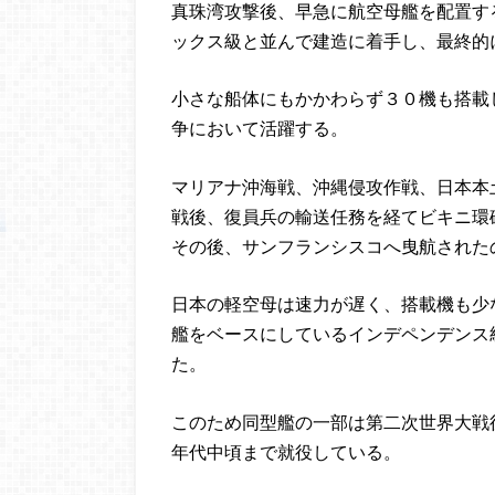
真珠湾攻撃後、早急に航空母艦を配置す
ックス級と並んで建造に着手し、最終的
小さな船体にもかかわらず３０機も搭載
争において活躍する。
マリアナ沖海戦、沖縄侵攻作戦、日本本
戦後、復員兵の輸送任務を経てビキニ環
その後、サンフランシスコへ曳航された
日本の軽空母は速力が遅く、搭載機も少
艦をベースにしているインデペンデンス
た。
このため同型艦の一部は第二次世界大戦後
年代中頃まで就役している。