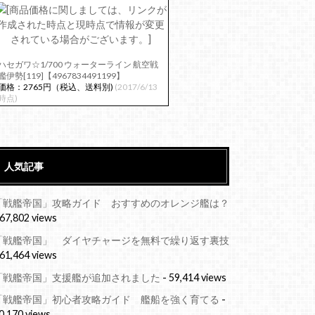
ハセガワ☆1/700 ウォーターライン 航空戦
艦伊勢[119]【4967834491199】
価格：2765円（税込、送料別)
(2017/6/13
時点)
人気記事
「戦艦帝国」攻略ガイド おすすめのオレンジ艦は？
 67,802 views
「戦艦帝国」 ダイヤチャージを無料で繰り返す裏技
 61,464 views
「戦艦帝国」支援艦が追加されました
- 59,414 views
「戦艦帝国」初心者攻略ガイド 艦船を強く育てる
-
0,170 views