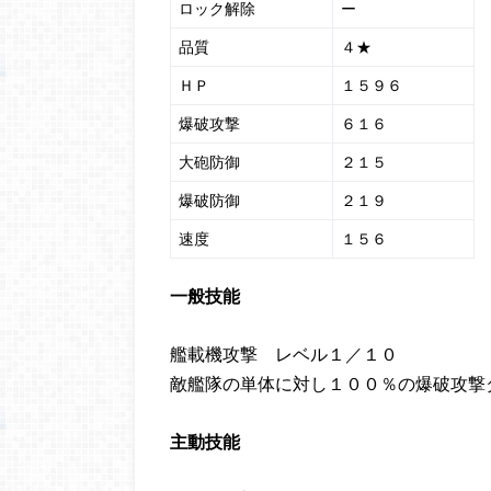
ロック解除
ー
品質
４★
ＨＰ
１５９６
爆破攻撃
６１６
大砲防御
２１５
爆破防御
２１９
速度
１５６
一般技能
艦載機攻撃 レベル１／１０
敵艦隊の単体に対し１００％の爆破攻撃
主動技能