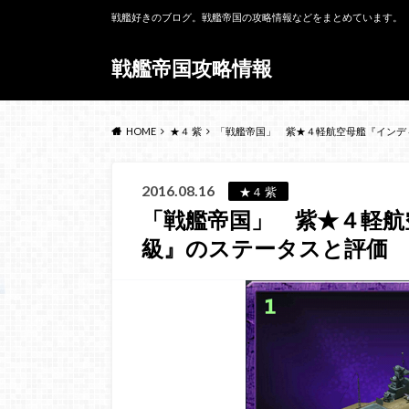
戦艦好きのブログ。戦艦帝国の攻略情報などをまとめています。
戦艦帝国攻略情報
HOME
★４ 紫
「戦艦帝国」 紫★４軽航空母艦『インデ
2016.08.16
★４ 紫
「戦艦帝国」 紫★４軽航
級』のステータスと評価