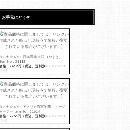
お手元にどうぞ
タミヤ☆1/700 日本戦艦 大和 （やまと）
Item No：31113
価格：2419円（税込、送料別)
(2017/6/13
時点)
タミヤ☆1/700 アメリカ海軍 戦艦ニュージ
ャージー Item No：31614
価格：2765円（税込、送料別)
(2017/6/13
時点)