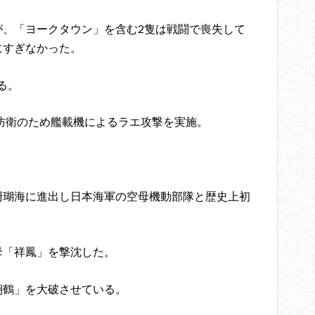
が、「ヨークタウン」を含む2隻は戦闘で喪失して
にすぎなかった。
る。
路防衛のため艦載機によるラエ攻撃を実施。
珊瑚海に進出し日本海軍の空母機動部隊と歴史上初
母「祥鳳」を撃沈した。
翔鶴」を大破させている。