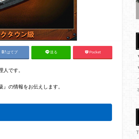
はてブ
Pocket
送る
理人です。
級』の情報をお伝えします。
T