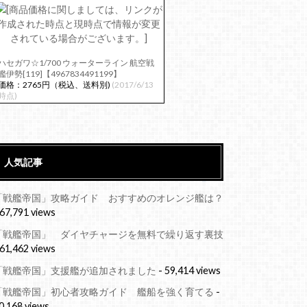
ハセガワ☆1/700 ウォーターライン 航空戦
艦伊勢[119]【4967834491199】
価格：2765円（税込、送料別)
(2017/6/13
時点)
人気記事
「戦艦帝国」攻略ガイド おすすめのオレンジ艦は？
 67,791 views
「戦艦帝国」 ダイヤチャージを無料で繰り返す裏技
 61,462 views
「戦艦帝国」支援艦が追加されました
- 59,414 views
「戦艦帝国」初心者攻略ガイド 艦船を強く育てる
-
0,168 views