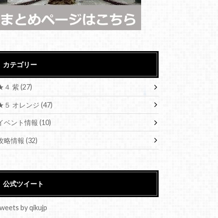
カテゴリー
★４ 紫
(27)
★５ オレンジ
(47)
イベント情報
(10)
攻略情報
(32)
公式ツイート
weets by qikujp