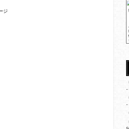
ージ
-
-
5