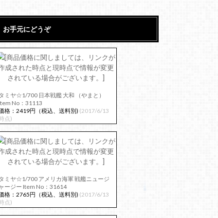
お手元にどうぞ
タミヤ☆1/700 日本戦艦 大和 （やまと）
Item No：31113
価格：2419円（税込、送料別)
(2017/6/13
時点)
タミヤ☆1/700 アメリカ海軍 戦艦ニュージ
ャージー Item No：31614
価格：2765円（税込、送料別)
(2017/6/13
時点)