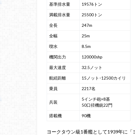
基準排水量
19576トン
満載排水量
25500トン
全長
247m
全幅
25m
喫水
8.5m
機関出力
120000shp
最大速度
32.5ノット
航続距離
15ノット･12500カイリ
乗員
2217名
5インチ砲×8基
兵装
50口径機銃22門
搭載機
90機
ヨークタウン級1番艦として1939年に