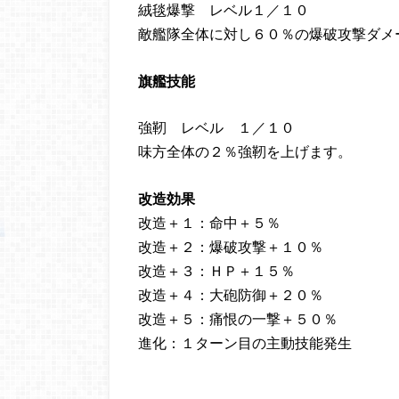
絨毯爆撃 レベル１／１０
敵艦隊全体に対し６０％の爆破攻撃ダメ
旗艦技能
強靭 レベル １／１０
味方全体の２％強靭を上げます。
改造効果
改造＋１：命中＋５％
改造＋２：爆破攻撃＋１０％
改造＋３：ＨＰ＋１５％
改造＋４：大砲防御＋２０％
改造＋５：痛恨の一撃＋５０％
進化：１ターン目の主動技能発生