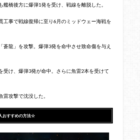
も艦橋後方に爆弾1発を受け、戦線を離脱した。
貫工事で戦線復帰に至り6月のミッドウェー海戦を
「蒼龍」を攻撃。爆弾3発を命中させ致命傷を与え
を受け、爆弾3発が命中。さらに魚雷2本を受けて
魚雷攻撃で沈没した。
人おすすめの方法☆