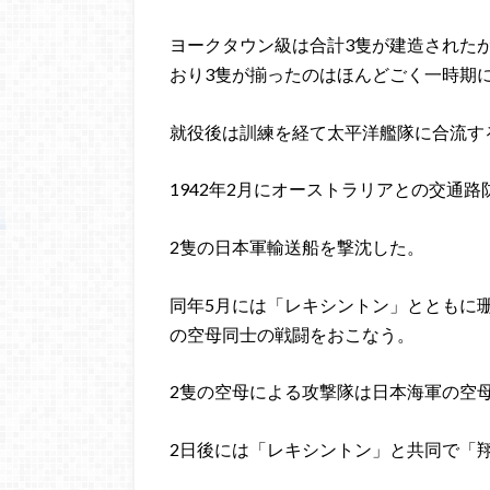
ヨークタウン級は合計3隻が建造された
おり3隻が揃ったのはほんどごく一時期
就役後は訓練を経て太平洋艦隊に合流す
1942年2月にオーストラリアとの交通
2隻の日本軍輸送船を撃沈した。
同年5月には「レキシントン」とともに
の空母同士の戦闘をおこなう。
2隻の空母による攻撃隊は日本海軍の空
2日後には「レキシントン」と共同で「