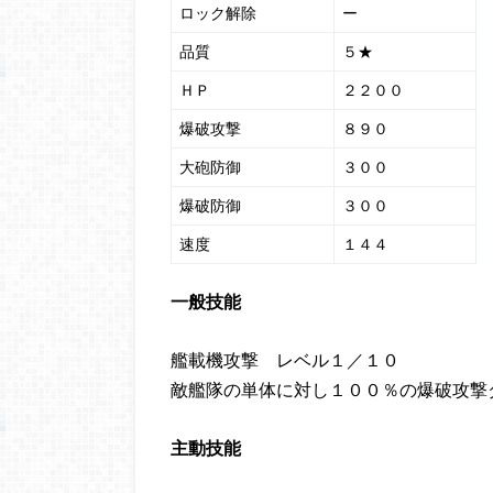
ロック解除
ー
品質
５★
ＨＰ
２２００
爆破攻撃
８９０
大砲防御
３００
爆破防御
３００
速度
１４４
一般技能
艦載機攻撃 レベル１／１０
敵艦隊の単体に対し１００％の爆破攻撃
主動技能