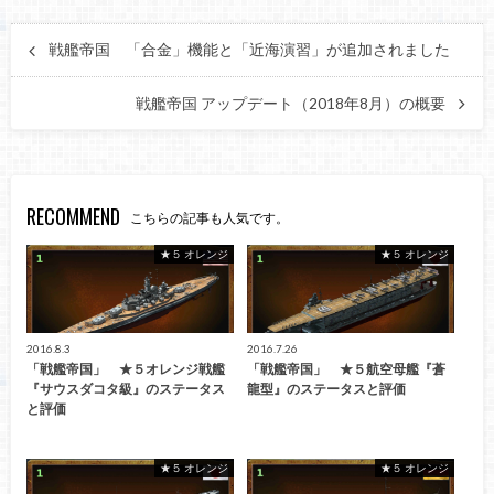
戦艦帝国 「合金」機能と「近海演習」が追加されました
戦艦帝国 アップデート（2018年8月）の概要
RECOMMEND
こちらの記事も人気です。
★５ オレンジ
★５ オレンジ
2016.8.3
2016.7.26
「戦艦帝国」 ★５オレンジ戦艦
「戦艦帝国」 ★５航空母艦『蒼
『サウスダコタ級』のステータス
龍型』のステータスと評価
と評価
★５ オレンジ
★５ オレンジ