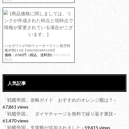
ハセガワ☆1/700 ウォーターライン 航空戦
艦伊勢[119]【4967834491199】
価格：2765円（税込、送料別)
(2017/6/13
時点)
人気記事
「戦艦帝国」攻略ガイド おすすめのオレンジ艦は？
-
67,861 views
「戦艦帝国」 ダイヤチャージを無料で繰り返す裏技
-
61,470 views
「戦艦帝国」支援艦が追加されました
- 59,415 views