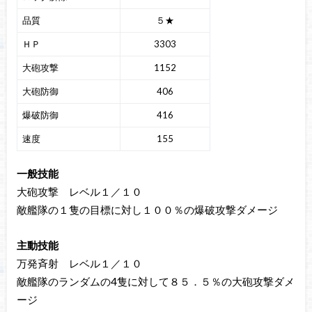
品質
５★
ＨＰ
3303
大砲攻撃
1152
大砲防御
406
爆破防御
416
速度
155
一般技能
大砲攻撃 レベル１／１０
敵艦隊の１隻の目標に対し１００％の爆破攻撃ダメージ
主動技能
万発斉射 レベル１／１０
敵艦隊のランダムの4隻に対して８５．５％の大砲攻撃ダメ
ージ