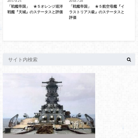
2017.6.21
2016.7.26
「戦艦帝国」 ★５オレンジ巡洋
「戦艦帝国」 ★５航空母艦『イ
戦艦『天城』のステータスと評価
ラストリアス級』のステータスと
評価