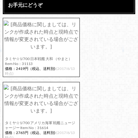
お手元にどうぞ
タミヤ☆1/700 日本戦艦 大和 （やまと）
Item No：31113
価格：2419円（税込、送料別)
(2017/6/13
時点)
タミヤ☆1/700 アメリカ海軍 戦艦ニュージ
ャージー Item No：31614
価格：2765円（税込、送料別)
(2017/6/13
時点)