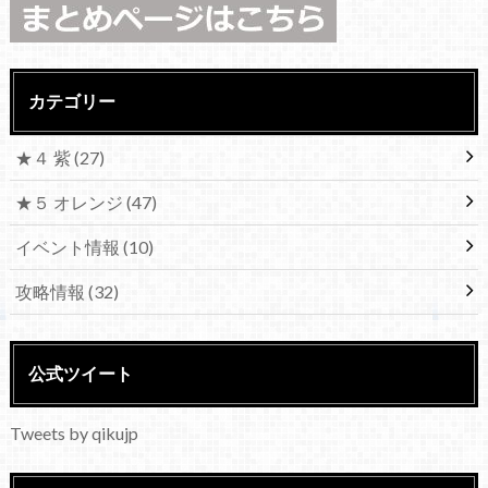
カテゴリー
★４ 紫
(27)
★５ オレンジ
(47)
イベント情報
(10)
攻略情報
(32)
公式ツイート
Tweets by qikujp