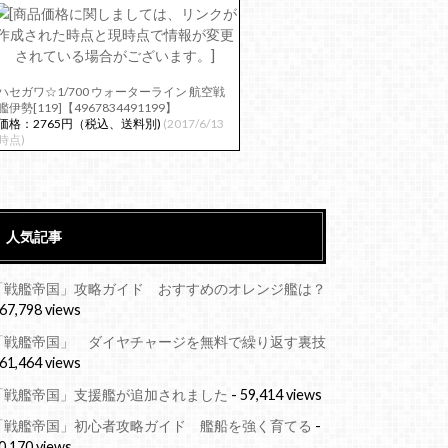
ハセガワ☆1/700 ウォーターライン 航空戦
艦伊勢[119]【4967834491199】
価格：2765円（税込、送料別)
(2017/6/13
時点)
人気記事
「戦艦帝国」攻略ガイド おすすめのオレンジ艦は？
 67,798 views
「戦艦帝国」 ダイヤチャージを無料で繰り返す裏技
 61,464 views
「戦艦帝国」支援艦が追加されました
- 59,414 views
「戦艦帝国」初心者攻略ガイド 艦船を強く育てる
-
0,170 views