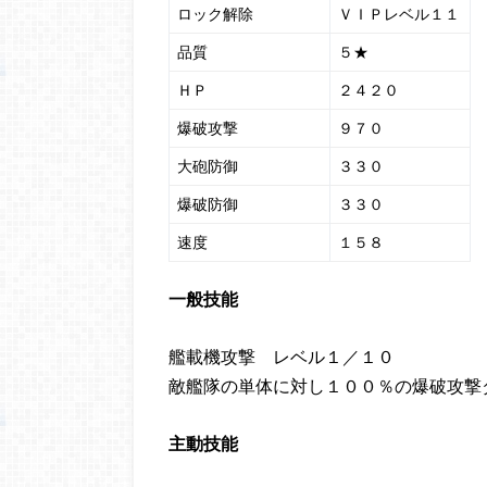
ロック解除
ＶＩＰレベル１１
品質
５★
ＨＰ
２４２０
爆破攻撃
９７０
大砲防御
３３０
爆破防御
３３０
速度
１５８
一般技能
艦載機攻撃 レベル１／１０
敵艦隊の単体に対し１００％の爆破攻撃
主動技能