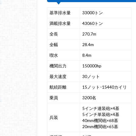
基準排水量
33000トン
満載排水量
43060トン
全長
270.7m
全幅
28.4m
喫水
8.4m
機関出力
150000hp
最大速度
30ノット
航続距離
15ノット･15440カイリ
乗員
3200名
5インチ連装砲×4基
5インチ単装砲×4基
兵装
40mm機関砲×68基
20mm機関砲×65基