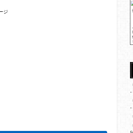
ージ
-
-
5