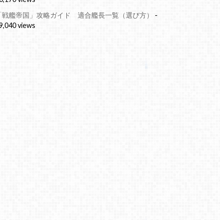
「戦艦帝国」攻略ガイド 適合艦長一覧（選び方）
-
9,040 views