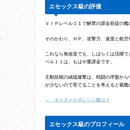
エセックス級の評価
ＶＩＰレベル１１で解禁の課金前提の艦
そのかわり、ＨＰ、攻撃力、速度と航空
これなら無改造でも、しばらくは活躍で
ベル１１は、もはや重課金です。
主動技能の絨毯爆撃は、戦闘の序盤から
が少ないので育てることを考えると紫艦
→ オススメのオレンジ艦は？
エセックス級のプロフィール