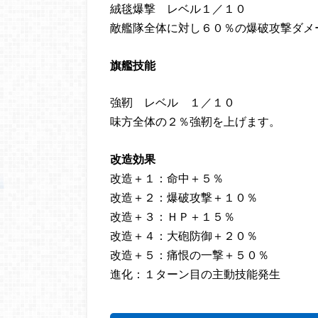
絨毯爆撃 レベル１／１０
敵艦隊全体に対し６０％の爆破攻撃ダメ
旗艦技能
強靭 レベル １／１０
味方全体の２％強靭を上げます。
改造効果
改造＋１：命中＋５％
改造＋２：爆破攻撃＋１０％
改造＋３：ＨＰ＋１５％
改造＋４：大砲防御＋２０％
改造＋５：痛恨の一撃＋５０％
進化：１ターン目の主動技能発生