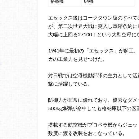
搭載機
84機
エセックス級はヨークタウン級のすべて
が、第二次世界大戦に突入し軍縮条約に
大幅に上回る27100ｔという大型空母に
1941年に最初の「エセックス」が起工
カの工業力を見せつけた。
対日戦では空母機動部隊の主力として活
撃に活躍している。
防御力が非常に優れており、優秀なダメー
500kg爆弾が命中しても格納庫以下の
搭載する航空機がプロペラ機からジェッ
数度に渡る改装をおこなっている。