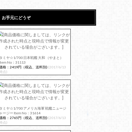
お手元にどうぞ
タミヤ☆1/700 日本戦艦 大和 （やまと）
Item No：31113
価格：2419円（税込、送料別)
(2017/6/13
時点)
タミヤ☆1/700 アメリカ海軍 戦艦ニュージ
ャージー Item No：31614
価格：2765円（税込、送料別)
(2017/6/13
時点)