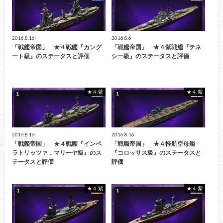
2016.8.16
2016.8.6
「戦艦帝国」 ★４戦艦『カング
「戦艦帝国」 ★４紫戦艦『テネ
ート級』のステータスと評価
シー級』のステータスと評価
★４ 紫
★４ 紫
2016.8.16
2016.8.16
「戦艦帝国」 ★４戦艦『インペ
「戦艦帝国」 ★４軽航空母艦
ラトリッツァ．マリーヤ級』のス
『コロッサス級』のステータスと
テータスと評価
評価
★４ 紫
★４ 紫