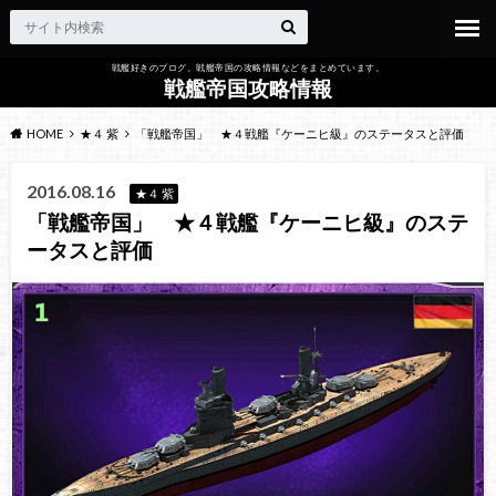
戦艦好きのブログ。戦艦帝国の攻略情報などをまとめています。
戦艦帝国攻略情報
HOME
★４ 紫
「戦艦帝国」 ★４戦艦『ケーニヒ級』のステータスと評価
2016.08.16
★４ 紫
「戦艦帝国」 ★４戦艦『ケーニヒ級』のステ
ータスと評価