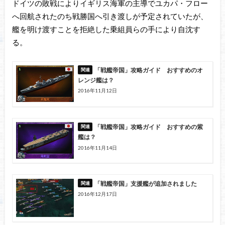
ドイツの敗戦によりイギリス海軍の主導でユカパ・フロー
へ回航されたのち戦勝国へ引き渡しが予定されていたが、
艦を明け渡すことを拒絶した乗組員らの手により自沈す
る。
「戦艦帝国」攻略ガイド おすすめのオ
レンジ艦は？
2016年11月12日
「戦艦帝国」攻略ガイド おすすめの紫
艦は？
2016年11月14日
「戦艦帝国」支援艦が追加されました
2016年12月17日