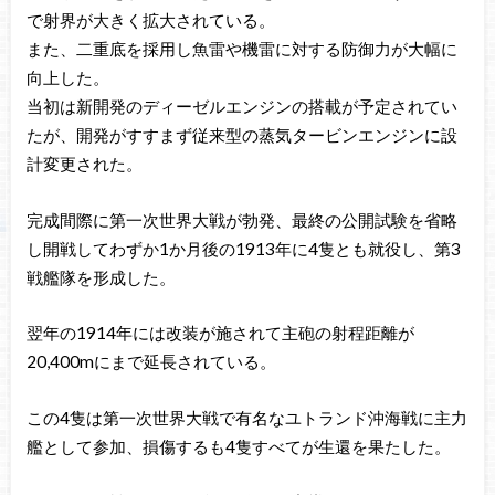
で射界が大きく拡大されている。
また、二重底を採用し魚雷や機雷に対する防御力が大幅に
向上した。
当初は新開発のディーゼルエンジンの搭載が予定されてい
たが、開発がすすまず従来型の蒸気タービンエンジンに設
計変更された。
完成間際に第一次世界大戦が勃発、最終の公開試験を省略
し開戦してわずか1か月後の1913年に4隻とも就役し、第3
戦艦隊を形成した。
翌年の1914年には改装が施されて主砲の射程距離が
20,400mにまで延長されている。
この4隻は第一次世界大戦で有名なユトランド沖海戦に主力
艦として参加、損傷するも4隻すべてが生還を果たした。