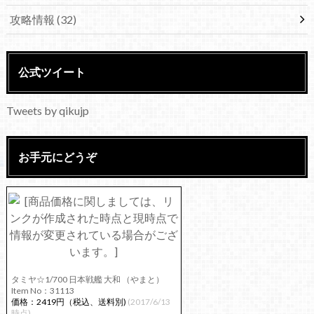
攻略情報
(32)
公式ツイート
Tweets by qikujp
お手元にどうぞ
タミヤ☆1/700 日本戦艦 大和 （やまと）
Item No：31113
価格：2419円（税込、送料別)
(2017/6/13
時点)