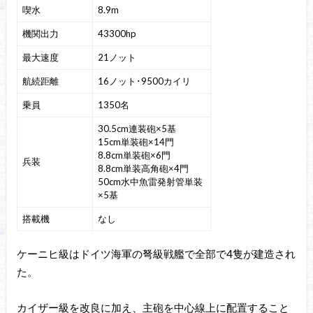
喫水
8.9m
機関出力
43300hp
最大速度
21ノット
航続距離
16ノット･9500カイリ
乗員
1350名
30.5cm連装砲×5基
15cm単装砲×14門
8.8cm単装砲×6門
兵装
8.8cm単装高角砲×4門
50cm水中魚雷発射管単装
×5基
搭載機
なし
ケーニヒ級はドイツ海軍の弩級戦艦で全部で4隻が建造され
た。
カイザー級を改良に加え、主砲を中心線上に配置すること