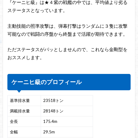
『ケーニヒ級』は★４紫の戦艦の中では、平均値より劣る
ステータスとなっています。
主動技能の照準攻撃は、弾幕打撃はランダムに３隻に攻撃
可能なので戦闘の序盤から終盤まで活躍が期待できます。
ただステータスがパッとしませんので、これなら金剛型を
おススメします。
ケーニヒ級のプロフィール
基準排水量
23518トン
満載排水量
28148トン
全長
175.4m
全幅
29.5m