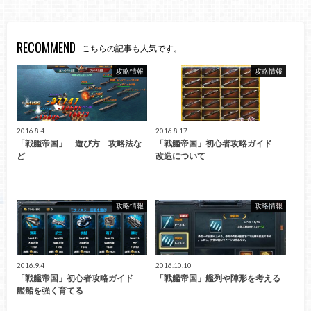
RECOMMEND
こちらの記事も人気です。
攻略情報
攻略情報
2016.8.4
2016.8.17
「戦艦帝国」 遊び方 攻略法な
「戦艦帝国」初心者攻略ガイド
ど
改造について
攻略情報
攻略情報
2016.9.4
2016.10.10
「戦艦帝国」初心者攻略ガイド
「戦艦帝国」艦列や陣形を考える
艦船を強く育てる