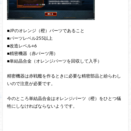
■JPのオレンジ（橙）パーツであること
■パーツレベル255以上
■改造レベル+6
■精密機器（赤パーツ用）
■単結晶合金（オレンジパーツを回収して入手）
精密機器は赤戦艦を作るときに必要な精密部品と紛らわし
いので注意が必要です。
今のところ単結晶合金はオレンジパーツ（橙）をひとつ犠
牲にしなければならないようです。