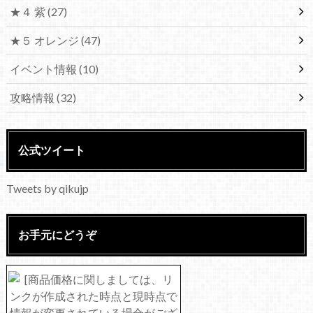
★４ 紫
(27)
★５ オレンジ
(47)
イベント情報
(10)
攻略情報
(32)
公式ツイート
Tweets by qikujp
お手元にどうぞ