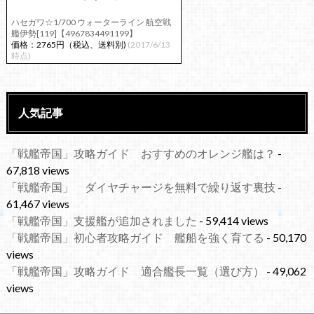
ハセガワ☆1/700 ウォーターライン 航空戦
艦伊勢[119]【4967834491199】
価格：2765円（税込、送料別)
(2017/6/13
時点)
人気記事
「戦艦帝国」攻略ガイド おすすめのオレンジ艦は？
-
67,818 views
「戦艦帝国」 ダイヤチャージを無料で繰り返す裏技
-
61,467 views
「戦艦帝国」支援艦が追加されました
- 59,414 views
「戦艦帝国」初心者攻略ガイド 艦船を強く育てる
- 50,170
views
「戦艦帝国」攻略ガイド 適合艦長一覧（選び方）
- 49,062
views