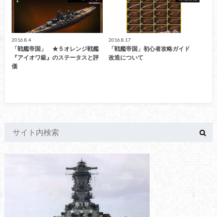
2016.8.4
2016.8.17
「戦艦帝国」 ★５オレンジ戦艦
「戦艦帝国」初心者攻略ガイド
『アイオワ級』のステータスと評
改造について
価