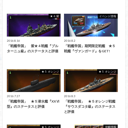
★４ 紫
イベント情報
2016.8.16
2016.8.2
「戦艦帝国」 紫★４戦艦『ブル
「戦艦帝国」期間限定戦艦 ★５
ターニュ級』のステータスと評価
戦艦『ヴァンガード』をGET!
★５ オレンジ
★５ オレンジ
2016.7.27
2016.8.3
「戦艦帝国」 ★５潜水艦『XXⅥ
「戦艦帝国」 ★５オレンジ戦艦
型』のステータスと評価
『サウスダコタ級』のステータス
と評価
★５ オレンジ
攻略情報