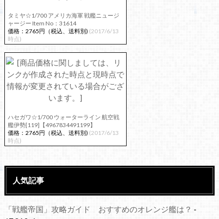
タミヤ☆1/700 アメリカ海軍 戦艦ニュージ
ャージー Item No：31614
価格：2765円（税込、送料別)
(2017/6/13
時点)
ハセガワ☆1/700 ウォーターライン 航空戦
艦伊勢[119]【4967834491199】
価格：2765円（税込、送料別)
(2017/6/13
時点)
人気記事
「戦艦帝国」攻略ガイド おすすめのオレンジ艦は？
-