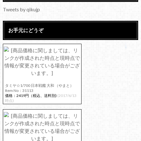
Tweets by qikujp
お手元にどうぞ
タミヤ☆1/700 日本戦艦 大和 （やまと）
Item No：31113
価格：2419円（税込、送料別)
(2017/6/13
時点)