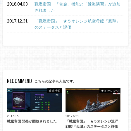
2018.04.03
戦艦帝国 「合金」機能と「近海演習」が追加
されました
2017.12.31
「戦艦帝国」 ★５オレンジ航空母艦『鳳翔』
のステータスと評価
RECOMMEND
こちらの記事も人気です。
攻略情報
★５ オレンジ
2017.3.5
2017.6.21
戦艦帝国 開発が開放されました
「戦艦帝国」 ★５オレンジ巡洋
戦艦『天城』のステータスと評価