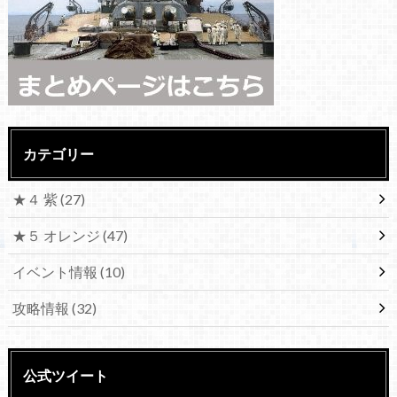
カテゴリー
★４ 紫
(27)
★５ オレンジ
(47)
イベント情報
(10)
攻略情報
(32)
公式ツイート