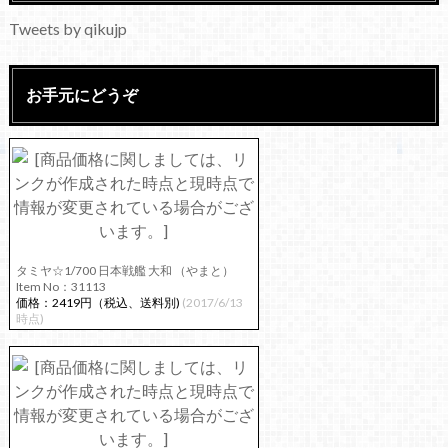
Tweets by qikujp
お手元にどうぞ
タミヤ☆1/700 日本戦艦 大和 （やまと）
Item No：31113
価格：2419円（税込、送料別)
(2017/6/13
時点)