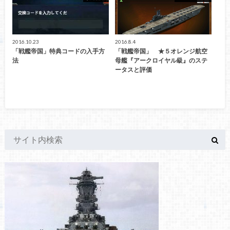
2016.10.23
2016.8.4
「戦艦帝国」特典コードの入手方
「戦艦帝国」 ★５オレンジ航空
法
母艦『アークロイヤル級』のステ
ータスと評価