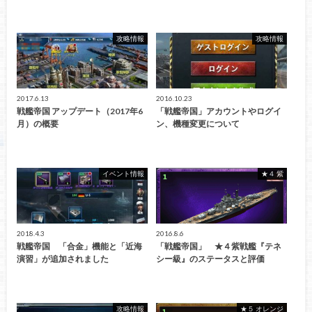
攻略情報
攻略情報
2017.6.13
2016.10.23
戦艦帝国 アップデート（2017年6
「戦艦帝国」アカウントやログイ
月）の概要
ン、機種変更について
イベント情報
★４ 紫
2018.4.3
2016.8.6
戦艦帝国 「合金」機能と「近海
「戦艦帝国」 ★４紫戦艦『テネ
演習」が追加されました
シー級』のステータスと評価
攻略情報
★５ オレンジ