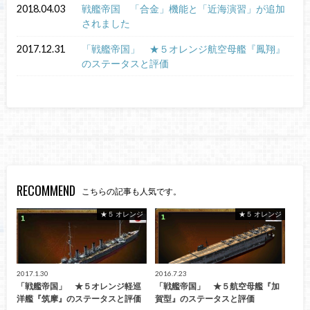
2018.04.03
戦艦帝国 「合金」機能と「近海演習」が追加
されました
2017.12.31
「戦艦帝国」 ★５オレンジ航空母艦『鳳翔』
のステータスと評価
RECOMMEND
こちらの記事も人気です。
★５ オレンジ
★５ オレンジ
2017.1.30
2016.7.23
「戦艦帝国」 ★５オレンジ軽巡
「戦艦帝国」 ★５航空母艦『加
洋艦『筑摩』のステータスと評価
賀型』のステータスと評価