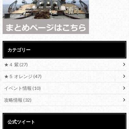
カテゴリー
★４ 紫
(27)
★５ オレンジ
(47)
イベント情報
(10)
攻略情報
(32)
公式ツイート