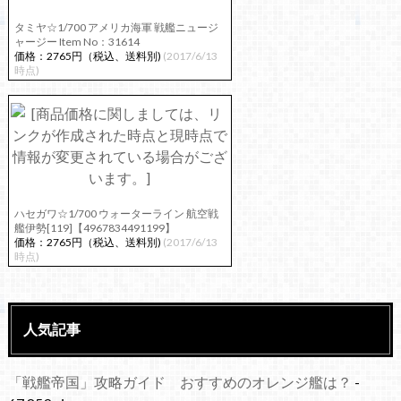
タミヤ☆1/700 アメリカ海軍 戦艦ニュージ
ャージー Item No：31614
価格：2765円（税込、送料別)
(2017/6/13
時点)
ハセガワ☆1/700 ウォーターライン 航空戦
艦伊勢[119]【4967834491199】
価格：2765円（税込、送料別)
(2017/6/13
時点)
人気記事
「戦艦帝国」攻略ガイド おすすめのオレンジ艦は？
-