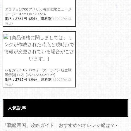
タミヤ☆1/700 アメリカ海軍 戦艦ニュージ
ャージー Item No：31614
価格：2765円（税込、送料別)
(2017/6/13
時点)
ハセガワ☆1/700 ウォーターライン 航空戦
艦伊勢[119]【4967834491199】
価格：2765円（税込、送料別)
(2017/6/13
時点)
人気記事
「戦艦帝国」攻略ガイド おすすめのオレンジ艦は？
-