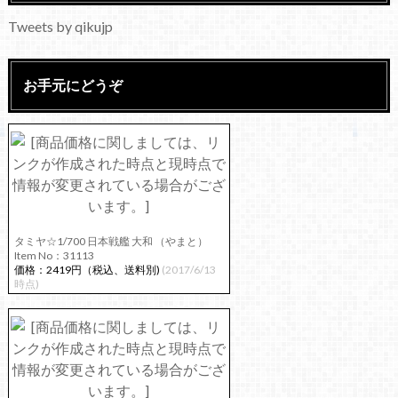
Tweets by qikujp
お手元にどうぞ
タミヤ☆1/700 日本戦艦 大和 （やまと）
Item No：31113
価格：2419円（税込、送料別)
(2017/6/13
時点)