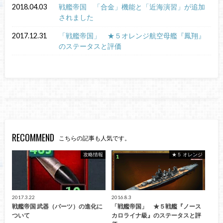
2018.04.03
戦艦帝国 「合金」機能と「近海演習」が追加
されました
2017.12.31
「戦艦帝国」 ★５オレンジ航空母艦『鳳翔』
のステータスと評価
RECOMMEND
こちらの記事も人気です。
攻略情報
★５ オレンジ
2017.3.22
2016.8.3
戦艦帝国 武器（パーツ）の進化に
「戦艦帝国」 ★５戦艦『ノース
ついて
カロライナ級』のステータスと評