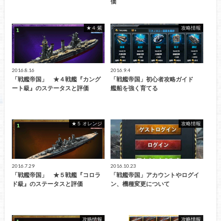
価
★４ 紫
攻略情報
2016.8.16
2016.9.4
「戦艦帝国」 ★４戦艦『カング
「戦艦帝国」初心者攻略ガイド
ート級』のステータスと評価
艦船を強く育てる
★５ オレンジ
攻略情報
2016.7.29
2016.10.23
「戦艦帝国」 ★５戦艦『コロラ
「戦艦帝国」アカウントやログイ
ド級』のステータスと評価
ン、機種変更について
攻略情報
攻略情報