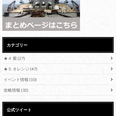
カテゴリー
★４ 紫
(27)
★５ オレンジ
(47)
イベント情報
(10)
攻略情報
(32)
公式ツイート