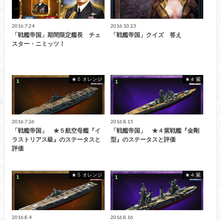
2016.7.24
2016.10.23
「戦艦帝国」期間限定艦長 チェ
「戦艦帝国」クイズ 答え
スター・ニミッツ！
★５ オレンジ
★４ 紫
2016.7.26
2016.8.15
「戦艦帝国」 ★５航空母艦『イ
「戦艦帝国」 ★４紫戦艦『金剛
ラストリアス級』のステータスと
型』のステータスと評価
評価
★５ オレンジ
★４ 紫
2016.8.4
2016.8.16