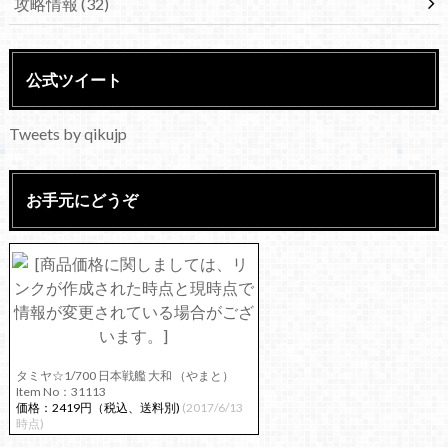
攻略情報
(32)
公式ツイート
Tweets by qikujp
お手元にどうぞ
タミヤ☆1/700 日本戦艦 大和 （やまと）
Item No：31113
価格：2419円（税込、送料別)
(2017/6/13
時点)