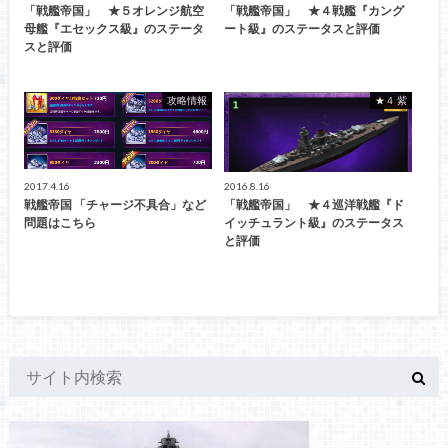
「戦艦帝国」 ★５オレンジ航空
「戦艦帝国」 ★４戦艦『カング
母艦『エセックス級』のステータ
ート級』のステータスと評価
スと評価
攻略情報
★４ 紫
2017.4.16
2016.8.16
戦艦帝国 「チャージ不具合」など
「戦艦帝国」 ★４巡洋戦艦『ド
問題はこちら
イッチュラント級』のステータス
と評価