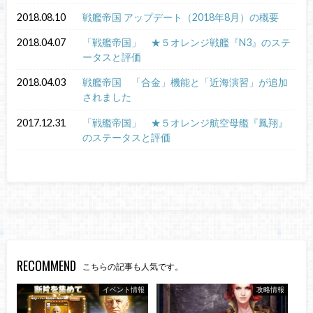
2018.08.10
戦艦帝国 アップデート（2018年8月）の概要
2018.04.07
「戦艦帝国」 ★５オレンジ戦艦『N3』のステ
ータスと評価
2018.04.03
戦艦帝国 「合金」機能と「近海演習」が追加
されました
2017.12.31
「戦艦帝国」 ★５オレンジ航空母艦『鳳翔』
のステータスと評価
RECOMMEND
こちらの記事も人気です。
イベント情報
攻略情報