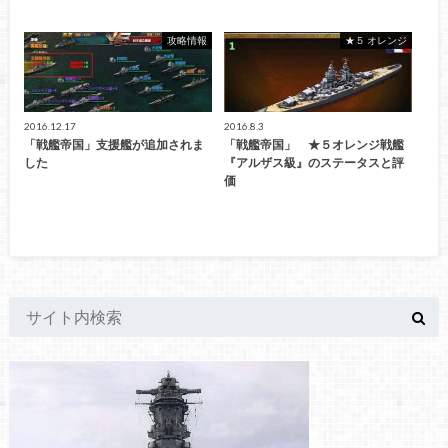
攻略情報
★５ オレンジ
2016.12.17
2016.8.3
「戦艦帝国」支援艦が追加されま
「戦艦帝国」 ★５オレンジ戦艦
した
『アルザス級』のステータスと評
価