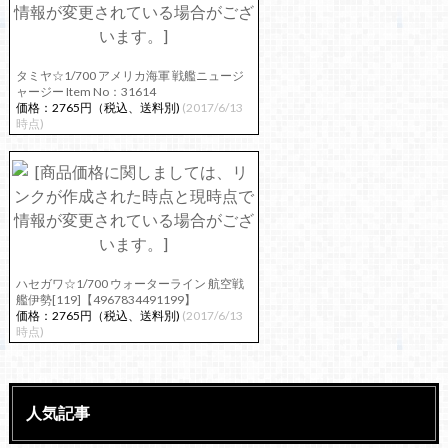
タミヤ☆1/700 アメリカ海軍 戦艦ニュージ
ャージー Item No：31614
価格：2765円（税込、送料別)
(2017/6/13
時点)
ハセガワ☆1/700 ウォーターライン 航空戦
艦伊勢[119]【4967834491199】
価格：2765円（税込、送料別)
(2017/6/13
時点)
人気記事