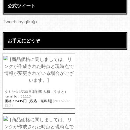
公式ツイート
Tweets by qikujp
お手元にどうぞ
タミヤ☆1/700 日本戦艦 大和 （やまと）
Item No：31113
価格：2419円（税込、送料別)
(2017/6/13
時点)