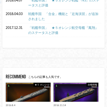
2018.04.07
「戦艦帝国」 ★５オレンジ戦艦『N3』のステ
ータスと評価
2018.04.03
戦艦帝国 「合金」機能と「近海演習」が追加
されました
2017.12.31
「戦艦帝国」 ★５オレンジ航空母艦『鳳翔』
のステータスと評価
RECOMMEND
こちらの記事も人気です。
★５ オレンジ
攻略情報
2016.8.4
2016.11.14