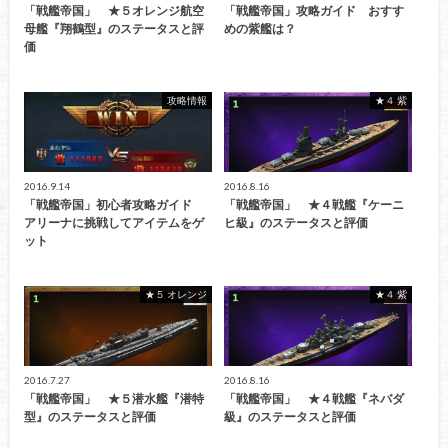
「戦艦帝国」 ★５オレンジ航空
「戦艦帝国」攻略ガイド おすす
母艦『翔鶴型』のステータスと評
めの紫艦は？
価
攻略情報
★４ 紫
2016.9.14
2016.8.16
「戦艦帝国」初心者攻略ガイド
「戦艦帝国」 ★４戦艦『ケーニ
アリーナに挑戦してアイテムをゲ
ヒ級』のステータスと評価
ット
★５ オレンジ
★４ 紫
2016.7.27
2016.8.16
「戦艦帝国」 ★５潜水艦『潜特
「戦艦帝国」 ★４戦艦『ネバダ
型』のステータスと評価
級』のステータスと評価