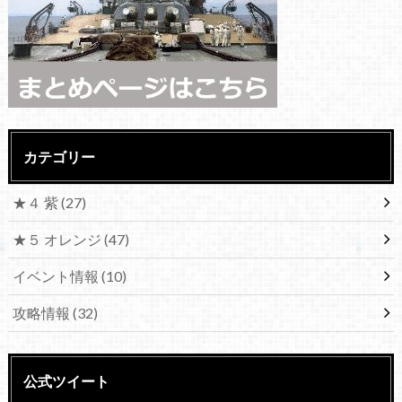
カテゴリー
★４ 紫
(27)
★５ オレンジ
(47)
イベント情報
(10)
攻略情報
(32)
公式ツイート