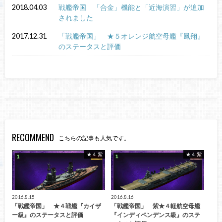
2018.04.03
戦艦帝国 「合金」機能と「近海演習」が追加
されました
2017.12.31
「戦艦帝国」 ★５オレンジ航空母艦『鳳翔』
のステータスと評価
RECOMMEND
こちらの記事も人気です。
★４ 紫
★４ 紫
2016.8.15
2016.8.16
「戦艦帝国」 ★４戦艦『カイザ
「戦艦帝国」 紫★４軽航空母艦
ー級』のステータスと評価
『インディペンデンス級』のステ