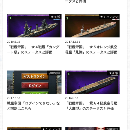
ータスと評価
★４ 紫
★５ オレンジ
2016.8.16
2017.12.31
「戦艦帝国」 ★４戦艦『カング
「戦艦帝国」 ★５オレンジ航空
ート級』のステータスと評価
母艦『鳳翔』のステータスと評価
攻略情報
★４ 紫
2017.4.16
2016.8.16
戦艦帝国 「ログインできない」な
「戦艦帝国」 紫★４軽航空母艦
ど問題はこちら
『大鷹型』のステータスと評価
★５ オレンジ
攻略情報