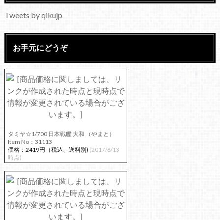
Tweets by qikujp
お手元にどうぞ
タミヤ☆1/700 日本戦艦 大和 （やまと）
Item No：31113
価格：2419円（税込、送料別)
(2017/6/13
時点)