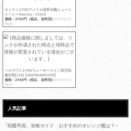
タミヤ☆1/700 アメリカ海軍 戦艦ニュージ
ャージー Item No：31614
価格：2765円（税込、送料別)
(2017/6/13
時点)
ハセガワ☆1/700 ウォーターライン 航空戦
艦伊勢[119]【4967834491199】
価格：2765円（税込、送料別)
(2017/6/13
時点)
人気記事
「戦艦帝国」攻略ガイド おすすめのオレンジ艦は？
-