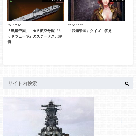
2016.7.26
2016.10.23
「戦艦帝国」 ★５航空母艦『ミ
「戦艦帝国」クイズ 答え
ッドウェー型』のステータスと評
価