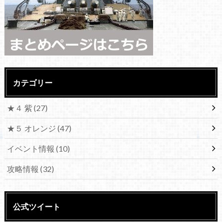
カテゴリー
★４ 紫
(27)
★５ オレンジ
(47)
イベント情報
(10)
攻略情報
(32)
公式ツイート