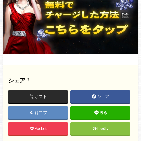
シェア！
ポスト
シェア
はてブ
送る
Pocket
feedly