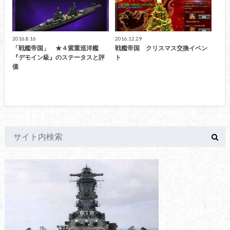
2016.8.16
2016.12.29
「戦艦帝国」 ★４紫重巡洋艦
戦艦帝国 クリスマス交換イベン
『デモイン級』のステータスと評
ト
価