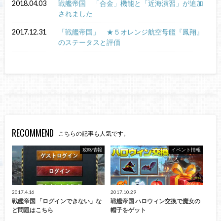
2018.04.03
戦艦帝国 「合金」機能と「近海演習」が追加
されました
2017.12.31
「戦艦帝国」 ★５オレンジ航空母艦『鳳翔』
のステータスと評価
RECOMMEND
こちらの記事も人気です。
攻略情報
イベント情報
2017.4.16
2017.10.29
戦艦帝国 「ログインできない」な
戦艦帝国 ハロウィン交換で魔女の
ど問題はこちら
帽子をゲット