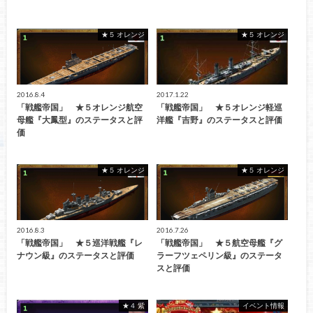
★５ オレンジ
★５ オレンジ
2016.8.4
2017.1.22
「戦艦帝国」 ★５オレンジ航空
「戦艦帝国」 ★５オレンジ軽巡
母艦『大鳳型』のステータスと評
洋艦『吉野』のステータスと評価
価
★５ オレンジ
★５ オレンジ
2016.8.3
2016.7.26
「戦艦帝国」 ★５巡洋戦艦『レ
「戦艦帝国」 ★５航空母艦『グ
ナウン級』のステータスと評価
ラーフツェペリン級』のステータ
スと評価
★４ 紫
イベント情報