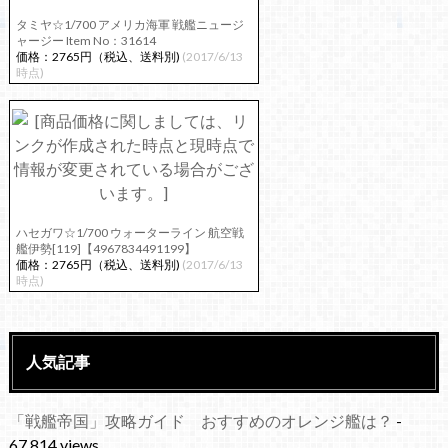
タミヤ☆1/700 アメリカ海軍 戦艦ニュージ
ャージー Item No：31614
価格：2765円（税込、送料別)
(2017/6/13
時点)
ハセガワ☆1/700 ウォーターライン 航空戦
艦伊勢[119]【4967834491199】
価格：2765円（税込、送料別)
(2017/6/13
時点)
人気記事
「戦艦帝国」攻略ガイド おすすめのオレンジ艦は？
-
67,814 views