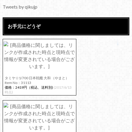
Tweets by qikujp
お手元にどうぞ
タミヤ☆1/700 日本戦艦 大和 （やまと）
Item No：31113
価格：2419円（税込、送料別)
(2017/6/13
時点)